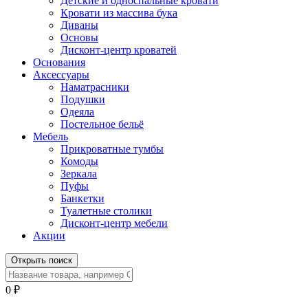
Детские и односпальные кровати
Кровати из массива бука
Диваны
Основы
Дисконт-центр кроватей
Основания
Аксессуары
Наматрасники
Подушки
Одеяла
Постельное бельё
Мебель
Прикроватные тумбы
Комоды
Зеркала
Пуфы
Банкетки
Туалетные столики
Дисконт-центр мебели
Акции
Открыть поиск
0
₽