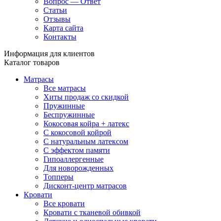
Вопрос — Ответ
Статьи
Отзывы
Карта сайта
Контакты
Информация для клиентов
Каталог товаров
Матрасы
Все матрасы
Хиты продаж со скидкой
Пружинные
Беспружинные
Кокосовая койра + латекс
С кокосовой койрой
С натуральным латексом
С эффектом памяти
Гипоаллергенные
Для новорожденных
Топперы
Дисконт-центр матрасов
Кровати
Все кровати
Кровати с тканевой обивкой