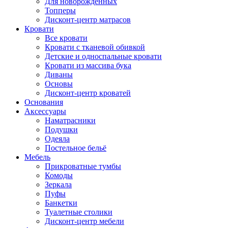
Для новорожденных
Топперы
Дисконт-центр матрасов
Кровати
Все кровати
Кровати с тканевой обивкой
Детские и односпальные кровати
Кровати из массива бука
Диваны
Основы
Дисконт-центр кроватей
Основания
Аксессуары
Наматрасники
Подушки
Одеяла
Постельное бельё
Мебель
Прикроватные тумбы
Комоды
Зеркала
Пуфы
Банкетки
Туалетные столики
Дисконт-центр мебели