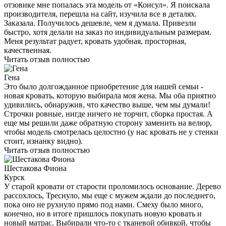
отзовике мне попалась эта модель от «Консул». Я поискала
производителя, перешла на сайт, изучила все в деталях.
Заказала. Получилось дешевле, чем я думала. Привезли
быстро, хотя делали на заказ по индивидуальным размерам.
Меня результат радует, кровать удобная, просторная,
качественная.
Читать отзыв полностью
Гена
Это было долгожданное приобретение для нашей семьи -
новая кровать, которую выбирала моя жена. Мы оба приятно
удивились, обнаружив, что качество выше, чем мы думали!
Строчки ровные, нигде ничего не торчит, сборка простая. А
еще мы решили даже обратную сторону заменить на велюр,
чтобы модель смотрелась целостно (у нас кровать не у стенки
стоит, изнанку видно).
Читать отзыв полностью
Шестакова Фиона
Курск
У старой кровати от старости проломилось основание. Дерево
рассохлось, Треснуло, мы еще с мужем ждали до последнего,
пока оно не рухнуло прямо под нами. Смеху было много,
конечно, но в итоге пришлось покупать новую кровать и
новый матрас. Выбирали что-то с тканевой обивкой, чтобы