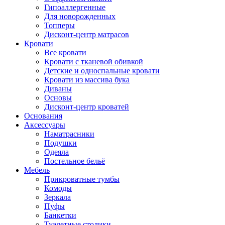
Гипоаллергенные
Для новорожденных
Топперы
Дисконт-центр матрасов
Кровати
Все кровати
Кровати с тканевой обивкой
Детские и односпальные кровати
Кровати из массива бука
Диваны
Основы
Дисконт-центр кроватей
Основания
Аксессуары
Наматрасники
Подушки
Одеяла
Постельное бельё
Мебель
Прикроватные тумбы
Комоды
Зеркала
Пуфы
Банкетки
Туалетные столики