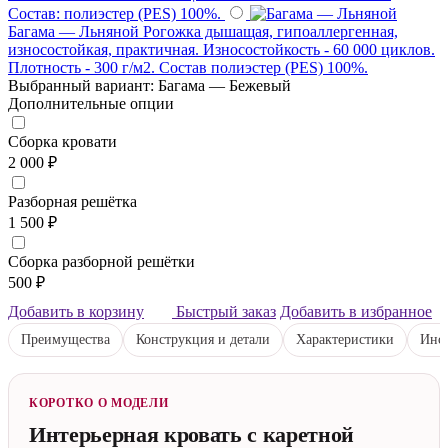
Состав: полиэстер (PES) 100%.
Багама — Льняной
Рогожка дышащая, гипоаллергенная,
износостойкая, практичная. Износостойкость - 60 000 циклов.
Плотность - 300 г/м2. Состав полиэстер (PES) 100%.
Выбранный вариант: Багама — Бежевый
Дополнительные опции
Сборка кровати
2 000 ₽
Разборная решётка
1 500 ₽
Сборка разборной решётки
500 ₽
Добавить в корзину
Быстрый заказ
Добавить в избранное
Преимущества
Конструкция и детали
Характеристики
Инст
КОРОТКО О МОДЕЛИ
Интерьерная кровать с каретной