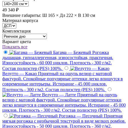
49 340 ₽
Внешние габариты: Ш 165 × Дл 222 × В 130 см
Материал корпуса
Комплектация
Вариант цвета
Показать все
Багама — Бежевый
Рогожка
дышащая, гипоаллергенная, износостойкая, практичная.
Износостойкость - 60 000 циклов. Плотность - 300 г/м2.
Состав полиэстер (PES) 100%.
Велутто — Какао
Приятный на ощупь велюр с матовой
фактурой. Спокойные популярные оттенки легко впишутся в
современные интерьеры. Истирание - 45 000 циклов.
Плотность - 300 г/м2. Состав полиэстер (PES) 100%.
Велутто — Латте
Приятный на ощупь
велюр с матовой фактурой. Спокойные популярные оттенки
легко впишутся в современные интерьеры. Истирание - 45 000
циклов. Плотность - 300 г/м2. Состав полиэстер (PES) 100%.
Рогожка — Песочный
Приятная
мягкая рогожка с необычной текстурой в виде мелких ромбов.
Износостойкость - 50 000 циклов. Плотность - 360 г/м2.