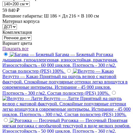
59 840 ₽
Внешние габариты: Ш 186 × Дл 216 × В 100 см
Материал корпуса
Комплектация
Вариант цвета
Показать все
Багама — Бежевый
Рогожка
дышащая, гипоаллергенная, износостойкая, практичная.
Износостойкость - 60 000 циклов. Плотность - 300 г/м2.
Состав полиэстер (PES) 100%.
Велутто — Какао
Приятный на ощупь велюр с матовой
фактурой. Спокойные популярные оттенки легко впишутся в
современные интерьеры. Истирание - 45 000 циклов.
Плотность - 300 г/м2. Состав полиэстер (PES) 100%.
Велутто — Латте
Приятный на ощупь
велюр с матовой фактурой. Спокойные популярные оттенки
легко впишутся в современные интерьеры. Истирание - 45 000
циклов. Плотность - 300 г/м2. Состав полиэстер (PES) 100%.
Рогожка — Песочный
Приятная
мягкая рогожка с необычной текстурой в виде мелких ромбов.
Износостойкость - 50 000 циклов. Плотность - 360 г/м2.