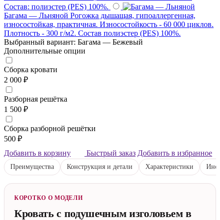
Состав: полиэстер (PES) 100%.
Багама — Льняной
Рогожка дышащая, гипоаллергенная,
износостойкая, практичная. Износостойкость - 60 000 циклов.
Плотность - 300 г/м2. Состав полиэстер (PES) 100%.
Выбранный вариант: Багама — Бежевый
Дополнительные опции
Сборка кровати
2 000 ₽
Разборная решётка
1 500 ₽
Сборка разборной решётки
500 ₽
Добавить в корзину
Быстрый заказ
Добавить в избранное
Преимущества
Конструкция и детали
Характеристики
Инст
КОРОТКО О МОДЕЛИ
Кровать с подушечным изголовьем в