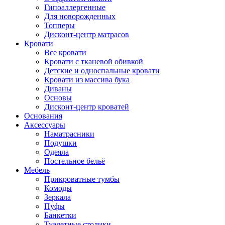
Гипоаллергенные
Для новорожденных
Топперы
Дисконт-центр матрасов
Кровати
Все кровати
Кровати с тканевой обивкой
Детские и односпальные кровати
Кровати из массива бука
Диваны
Основы
Дисконт-центр кроватей
Основания
Аксессуары
Наматрасники
Подушки
Одеяла
Постельное бельё
Мебель
Прикроватные тумбы
Комоды
Зеркала
Пуфы
Банкетки
Туалетные столики