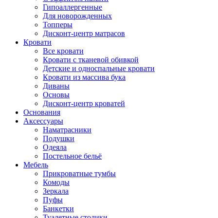
Гипоаллергенные
Для новорожденных
Топперы
Дисконт-центр матрасов
Кровати
Все кровати
Кровати с тканевой обивкой
Детские и односпальные кровати
Кровати из массива бука
Диваны
Основы
Дисконт-центр кроватей
Основания
Аксессуары
Наматрасники
Подушки
Одеяла
Постельное бельё
Мебель
Прикроватные тумбы
Комоды
Зеркала
Пуфы
Банкетки
Туалетные столики