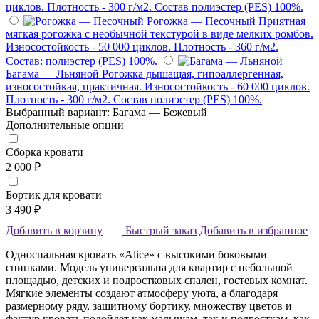
циклов. Плотность - 300 г/м2. Состав полиэстер (PES) 100%.
Рогожка — Песочный
Приятная
мягкая рогожка с необычной текстурой в виде мелких ромбов.
Износостойкость - 50 000 циклов. Плотность - 360 г/м2.
Состав: полиэстер (PES) 100%.
Багама — Льняной
Рогожка дышащая, гипоаллергенная,
износостойкая, практичная. Износостойкость - 60 000 циклов.
Плотность - 300 г/м2. Состав полиэстер (PES) 100%.
Выбранный вариант: Багама — Бежевый
Дополнительные опции
Сборка кровати
2 000 ₽
Бортик для кровати
3 490 ₽
Добавить в корзину
Быстрый заказ
Добавить в избранное
Односпальная кровать «Alice» с высокими боковыми
спинками. Модель универсальна для квартир с небольшой
площадью, детских и подростковых спален, гостевых комнат.
Мягкие элементы создают атмосферу уюта, а благодаря
размерному ряду, защитному бортику, множеству цветов и
фактур кровать подойдет как малышам, так и подросткам, как