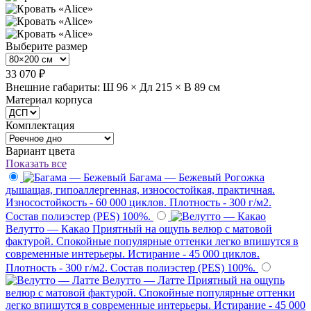
Выберите размер
33 070 ₽
Внешние габариты: Ш 96 × Дл 215 × В 89 см
Материал корпуса
Комплектация
Вариант цвета
Показать все
Багама — Бежевый
Рогожка
дышащая, гипоаллергенная, износостойкая, практичная.
Износостойкость - 60 000 циклов. Плотность - 300 г/м2.
Состав полиэстер (PES) 100%.
Велутто — Какао
Приятный на ощупь велюр с матовой
фактурой. Спокойные популярные оттенки легко впишутся в
современные интерьеры. Истирание - 45 000 циклов.
Плотность - 300 г/м2. Состав полиэстер (PES) 100%.
Велутто — Латте
Приятный на ощупь
велюр с матовой фактурой. Спокойные популярные оттенки
легко впишутся в современные интерьеры. Истирание - 45 000