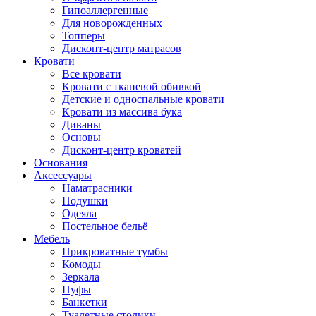
Гипоаллергенные
Для новорожденных
Топперы
Дисконт-центр матрасов
Кровати
Все кровати
Кровати с тканевой обивкой
Детские и односпальные кровати
Кровати из массива бука
Диваны
Основы
Дисконт-центр кроватей
Основания
Аксессуары
Наматрасники
Подушки
Одеяла
Постельное бельё
Мебель
Прикроватные тумбы
Комоды
Зеркала
Пуфы
Банкетки
Туалетные столики