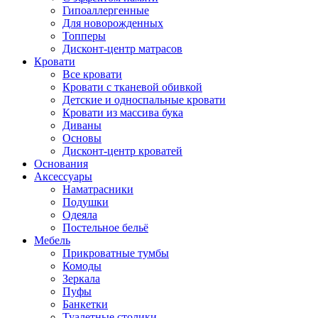
Гипоаллергенные
Для новорожденных
Топперы
Дисконт-центр матрасов
Кровати
Все кровати
Кровати с тканевой обивкой
Детские и односпальные кровати
Кровати из массива бука
Диваны
Основы
Дисконт-центр кроватей
Основания
Аксессуары
Наматрасники
Подушки
Одеяла
Постельное бельё
Мебель
Прикроватные тумбы
Комоды
Зеркала
Пуфы
Банкетки
Туалетные столики