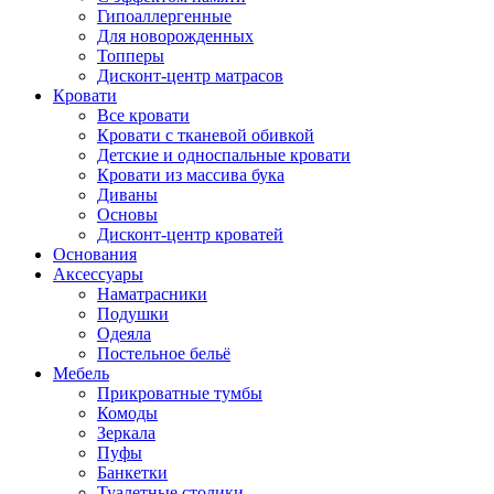
Гипоаллергенные
Для новорожденных
Топперы
Дисконт-центр матрасов
Кровати
Все кровати
Кровати с тканевой обивкой
Детские и односпальные кровати
Кровати из массива бука
Диваны
Основы
Дисконт-центр кроватей
Основания
Аксессуары
Наматрасники
Подушки
Одеяла
Постельное бельё
Мебель
Прикроватные тумбы
Комоды
Зеркала
Пуфы
Банкетки
Туалетные столики