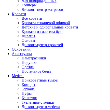
Для новорожденных
Топперы
Дисконт-центр матрасов
Кровати
Все кровати
Кровати с тканевой обивкой
Детские и односпальные кровати
Кровати из массива бука
Диваны
Основы
Дисконт-центр кроватей
Основания
Аксессуары
Наматрасники
Подушки
Одеяла
Постельное бельё
Мебель
Прикроватные тумбы
Комоды
Зеркала
Пуфы
Банкетки
Туалетные столики
Дисконт-центр мебели