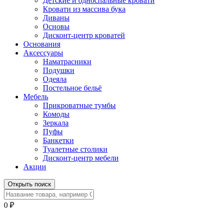
Детские и односпальные кровати
Кровати из массива бука
Диваны
Основы
Дисконт-центр кроватей
Основания
Аксессуары
Наматрасники
Подушки
Одеяла
Постельное бельё
Мебель
Прикроватные тумбы
Комоды
Зеркала
Пуфы
Банкетки
Туалетные столики
Дисконт-центр мебели
Акции
Открыть поиск
0
₽