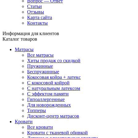
Вопрос — Ответ
Статьи
Отзывы
Карта сайта
Контакты
Информация для клиентов
Каталог товаров
Матрасы
Все матрасы
Хиты продаж со скидкой
Пружинные
Беспружинные
Кокосовая койра + латекс
С кокосовой койрой
С натуральным латексом
С эффектом памяти
Гипоаллергенные
Для новорожденных
Топперы
Дисконт-центр матрасов
Кровати
Все кровати
Кровати с тканевой обивкой