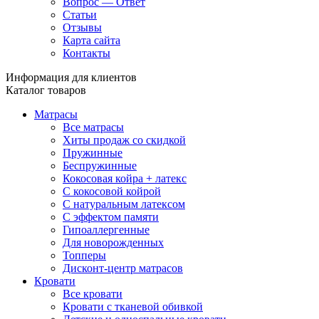
Вопрос — Ответ
Статьи
Отзывы
Карта сайта
Контакты
Информация для клиентов
Каталог товаров
Матрасы
Все матрасы
Хиты продаж со скидкой
Пружинные
Беспружинные
Кокосовая койра + латекс
С кокосовой койрой
С натуральным латексом
С эффектом памяти
Гипоаллергенные
Для новорожденных
Топперы
Дисконт-центр матрасов
Кровати
Все кровати
Кровати с тканевой обивкой