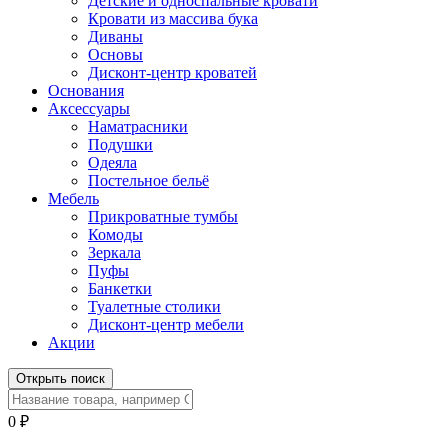
Детские и односпальные кровати
Кровати из массива бука
Диваны
Основы
Дисконт-центр кроватей
Основания
Аксессуары
Наматрасники
Подушки
Одеяла
Постельное бельё
Мебель
Прикроватные тумбы
Комоды
Зеркала
Пуфы
Банкетки
Туалетные столики
Дисконт-центр мебели
Акции
Открыть поиск
0
₽