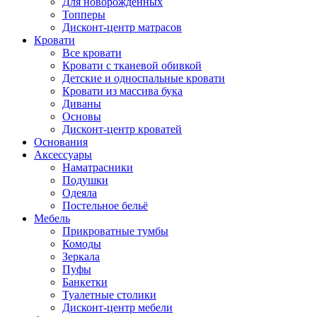
Для новорожденных
Топперы
Дисконт-центр матрасов
Кровати
Все кровати
Кровати с тканевой обивкой
Детские и односпальные кровати
Кровати из массива бука
Диваны
Основы
Дисконт-центр кроватей
Основания
Аксессуары
Наматрасники
Подушки
Одеяла
Постельное бельё
Мебель
Прикроватные тумбы
Комоды
Зеркала
Пуфы
Банкетки
Туалетные столики
Дисконт-центр мебели