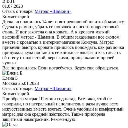
В.В.П.
01.07.2023
Отзыв о товаре:
Матрас «Шамони»
Комментарий
Дочке исполнилось 14 лет и вот решили обновить ей комнату.
Сделать ремонт, убрать ее поняшек и внести подростковый
стиль. И вот захотела она кровать. А к кровати мягкий
высокий матрас - Шамони. В общем заказывали все скопом,
вместе с кроватью в интернет-магазине Консула. Матрас
привезли быстро, кровать пришлось подождать, как раз дочка
придумала куда поставить ее книжные шкафы и как сделать
ей стену с подсветкой, веревками, прищепками и прочей
чушью.
Все понравилось. Если потребуется, будем еще обращаться.
Елена Б
Москва
25.01.2023
Отзыв о товаре:
Матрас «Шамони»
Комментарий
Приобрела матрас Шамони год назад. Все таки, чтоб не
говорили, но натуральный наполнитель в разы лучше всех
искусственных вместе взятых. Очень удобный и комфортный
матрас для сна средней жёсткости. Также приобрела
защитный наматрасник. Рекомендую!