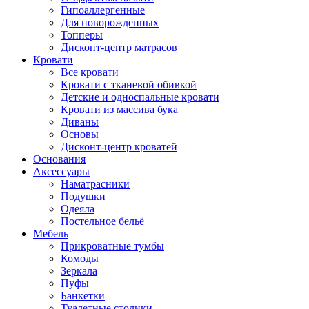
Гипоаллергенные
Для новорожденных
Топперы
Дисконт-центр матрасов
Кровати
Все кровати
Кровати с тканевой обивкой
Детские и односпальные кровати
Кровати из массива бука
Диваны
Основы
Дисконт-центр кроватей
Основания
Аксессуары
Наматрасники
Подушки
Одеяла
Постельное бельё
Мебель
Прикроватные тумбы
Комоды
Зеркала
Пуфы
Банкетки
Туалетные столики