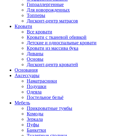
Гипоаллергенные
Для новорожденных
Топперы
Дисконт-центр матрасов
Кровати
Все кровати
Кровати с тканевой обивкой
Детские и односпальные кровати
Кровати из массива бука
Диваны
Основы
Дисконт-центр кроватей
Основания
Аксессуары
Наматрасники
Подушки
Одеяла
Постельное бельё
Мебель
Прикроватные тумбы
Комоды
Зеркала
Пуфы
Банкетки
Туалетные столики