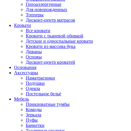
Гипоаллергенные
Для новорожденных
Топперы
Дисконт-центр матрасов
Кровати
Все кровати
Кровати с тканевой обивкой
Детские и односпальные кровати
Кровати из массива бука
Диваны
Основы
Дисконт-центр кроватей
Основания
Аксессуары
Наматрасники
Подушки
Одеяла
Постельное бельё
Мебель
Прикроватные тумбы
Комоды
Зеркала
Пуфы
Банкетки
Туалетные столики