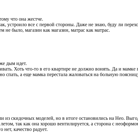
тому что она жестче.
ак, устроило все с первой стороны. Даже не знаю, буду ли перех
м не было, магазин как магазин, матрас как матрас.
уже дым идет.
вать. Хоть что-то в его квартире не должно вонять. Да и мамке п
но спать, а еще мамка перестала жаловаться на больную поясниц
ли из скидочных моделей, но в итоге остановились на Нео. Выг
летом, так как она хорошо вентилируется, а сторона с неоформом
 нет, качество радует.