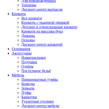
Для новорожденных
Топперы
Дисконт-центр матрасов
Кровати
Все кровати
Кровати с тканевой обивкой
Детские и односпальные кровати
Кровати из массива бука
Диваны
Основы
Дисконт-центр кроватей
Основания
Аксессуары
Наматрасники
Подушки
Одеяла
Постельное бельё
Мебель
Прикроватные тумбы
Комоды
Зеркала
Пуфы
Банкетки
Туалетные столики
Дисконт-центр мебели