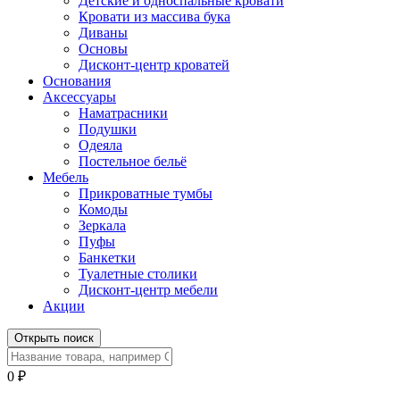
Детские и односпальные кровати
Кровати из массива бука
Диваны
Основы
Дисконт-центр кроватей
Основания
Аксессуары
Наматрасники
Подушки
Одеяла
Постельное бельё
Мебель
Прикроватные тумбы
Комоды
Зеркала
Пуфы
Банкетки
Туалетные столики
Дисконт-центр мебели
Акции
Открыть поиск
0
₽