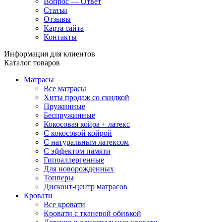
Вопрос — Ответ
Статьи
Отзывы
Карта сайта
Контакты
Информация для клиентов
Каталог товаров
Матрасы
Все матрасы
Хиты продаж со скидкой
Пружинные
Беспружинные
Кокосовая койра + латекс
С кокосовой койрой
С натуральным латексом
С эффектом памяти
Гипоаллергенные
Для новорожденных
Топперы
Дисконт-центр матрасов
Кровати
Все кровати
Кровати с тканевой обивкой