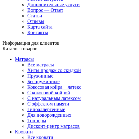
Дополнительные услуги
Вопрос — Ответ
Статьи
Отзывы
Карта сайта
Контакты
Информация для клиентов
Каталог товаров
Матрасы
Все матрасы
Хиты продаж со скидкой
Пружинные
Беспружинные
Кокосовая койра + латекс
С кокосовой койрой
С натуральным латексом
С эффектом памяти
Гипоаллергенные
Для новорожденных
Топперы
Дисконт-центр матрасов
Кровати
Все кровати