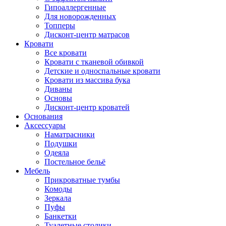
Гипоаллергенные
Для новорожденных
Топперы
Дисконт-центр матрасов
Кровати
Все кровати
Кровати с тканевой обивкой
Детские и односпальные кровати
Кровати из массива бука
Диваны
Основы
Дисконт-центр кроватей
Основания
Аксессуары
Наматрасники
Подушки
Одеяла
Постельное бельё
Мебель
Прикроватные тумбы
Комоды
Зеркала
Пуфы
Банкетки
Туалетные столики