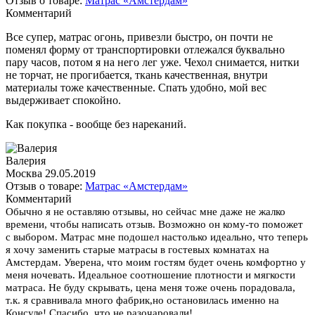
Отзыв о товаре:
Матрас «Амстердам»
Комментарий
Все супер, матрас огонь, привезли быстро, он почти не
поменял форму от транспортировки отлежался буквально
пару часов, потом я на него лег уже. Чехол снимается, нитки
не торчат, не прогибается, ткань качественная, внутри
материалы тоже качественные. Спать удобно, мой вес
выдерживает спокойно.
Как покупка - вообще без нареканий.
Валерия
Москва
29.05.2019
Отзыв о товаре:
Матрас «Амстердам»
Комментарий
Обычно я не оставляю отзывы, но сейчас мне даже не жалко
времени, чтобы написать отзыв. Возможно он кому-то поможет
с выбором. Матрас мне подошел настолько идеально, что теперь
я хочу заменить старые матрасы в гостевых комнатах на
Амстердам. Уверена, что моим гостям будет очень комфортно у
меня ночевать. Идеальное соотношение плотности и мягкости
матраса. Не буду скрывать, цена меня тоже очень порадовала,
т.к. я сравнивала много фабрик,но остановилась именно на
Консуле! Спасибо, что не разочаровали!