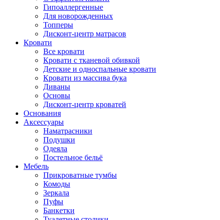
Гипоаллергенные
Для новорожденных
Топперы
Дисконт-центр матрасов
Кровати
Все кровати
Кровати с тканевой обивкой
Детские и односпальные кровати
Кровати из массива бука
Диваны
Основы
Дисконт-центр кроватей
Основания
Аксессуары
Наматрасники
Подушки
Одеяла
Постельное бельё
Мебель
Прикроватные тумбы
Комоды
Зеркала
Пуфы
Банкетки
Туалетные столики