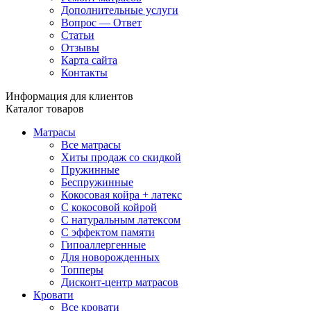
Дополнительные услуги
Вопрос — Ответ
Статьи
Отзывы
Карта сайта
Контакты
Информация для клиентов
Каталог товаров
Матрасы
Все матрасы
Хиты продаж со скидкой
Пружинные
Беспружинные
Кокосовая койра + латекс
С кокосовой койрой
С натуральным латексом
С эффектом памяти
Гипоаллергенные
Для новорожденных
Топперы
Дисконт-центр матрасов
Кровати
Все кровати