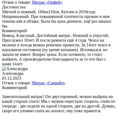
Отзыв о товаре:
Матрас «Орфей»
Достоинства:
Мягкий и нежный. 160на210см. Куплен в 2010году.
Непривычный. При повышенной плотности пружин в нем
тонешь как в облаке. Была бы цена дешевле, ещё раз заказал
бы.
Комментарий
Вывод. Классный. Достойный матрас. Нежный и упругий.
Прослужил 10лет. И после ремонта ещё 4 года. Чехол на
молнии и всегда можно ревизию провести. За 14лет чехол в
идеальном состоянии (ну кроме катышек). Испачкался, но
запаха не имеет. Вопрос цены. Если потяните, то стоит
выбрать. А производителю благодарность за то что был с
нами 14лет.
Александра
01.12.2023
Отзыв о товаре:
Матрас «Санрайз»
Комментарий
Замечательный матрас! Он двусторонний, можно выбрать на
какой стороне спать! Мы с мужем перестали спорить, спим по
очереди - две недели на одной стороне, две на другой. Думаю,
скоро его уломаю спать на латексе, ему тоже нравится.