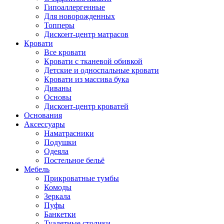
Гипоаллергенные
Для новорожденных
Топперы
Дисконт-центр матрасов
Кровати
Все кровати
Кровати с тканевой обивкой
Детские и односпальные кровати
Кровати из массива бука
Диваны
Основы
Дисконт-центр кроватей
Основания
Аксессуары
Наматрасники
Подушки
Одеяла
Постельное бельё
Мебель
Прикроватные тумбы
Комоды
Зеркала
Пуфы
Банкетки
Туалетные столики