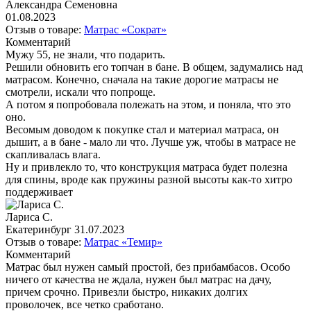
Александра Семеновна
01.08.2023
Отзыв о товаре:
Матрас «Сократ»
Комментарий
Мужу 55, не знали, что подарить.
Решили обновить его топчан в бане. В общем, задумались над
матрасом. Конечно, сначала на такие дорогие матрасы не
смотрели, искали что попроще.
А потом я попробовала полежать на этом, и поняла, что это
оно.
Весомым доводом к покупке стал и материал матраса, он
дышит, а в бане - мало ли что. Лучше уж, чтобы в матрасе не
скапливалась влага.
Ну и привлекло то, что конструкция матраса будет полезна
для спины, вроде как пружины разной высоты как-то хитро
поддерживает
Лариса С.
Екатеринбург
31.07.2023
Отзыв о товаре:
Матрас «Темир»
Комментарий
Матрас был нужен самый простой, без прибамбасов. Особо
ничего от качества не ждала, нужен был матрас на дачу,
причем срочно. Привезли быстро, никаких долгих
проволочек, все четко сработано.