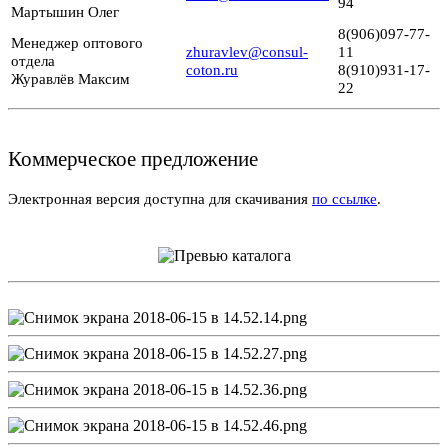
94
Мартышин Олег
8(906)097-77-
Менеджер оптового
zhuravlev@consul-
11
отдела
coton.ru
8(910)931-17-
Журавлёв Максим
22‬
Коммерческое предложение
Электронная версия доступна для скачивания
по ссылке
.