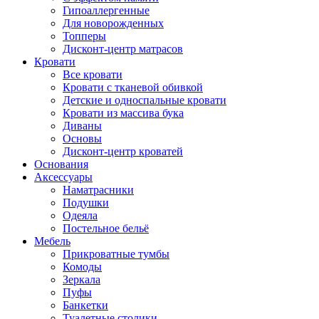
Гипоаллергенные
Для новорожденных
Топперы
Дисконт-центр матрасов
Кровати
Все кровати
Кровати с тканевой обивкой
Детские и односпальные кровати
Кровати из массива бука
Диваны
Основы
Дисконт-центр кроватей
Основания
Аксессуары
Наматрасники
Подушки
Одеяла
Постельное бельё
Мебель
Прикроватные тумбы
Комоды
Зеркала
Пуфы
Банкетки
Туалетные столики