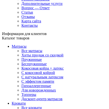
Дополнительные услуги
Вопрос — Ответ
Статьи
Отзывы
Карта сайта
Контакты
Информация для клиентов
Каталог товаров
Матрасы
Все матрасы
Хиты продаж со скидкой
Пружинные
Беспружинные
Кокосовая койра + латекс
С кокосовой койрой
С натуральным латексом
С эффектом памяти
Гипоаллергенные
Для новорожденных
Топперы
Дисконт-центр матрасов
Кровати
Все кровати