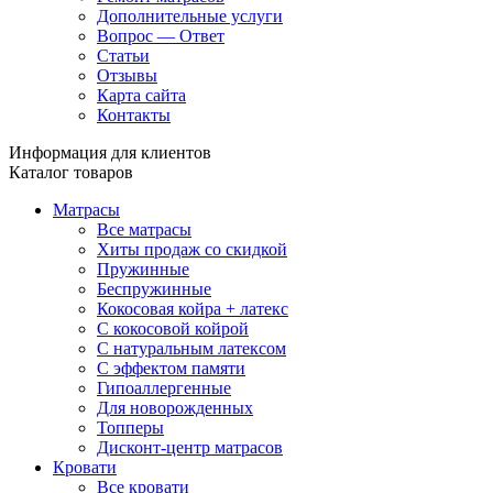
Дополнительные услуги
Вопрос — Ответ
Статьи
Отзывы
Карта сайта
Контакты
Информация для клиентов
Каталог товаров
Матрасы
Все матрасы
Хиты продаж со скидкой
Пружинные
Беспружинные
Кокосовая койра + латекс
С кокосовой койрой
С натуральным латексом
С эффектом памяти
Гипоаллергенные
Для новорожденных
Топперы
Дисконт-центр матрасов
Кровати
Все кровати