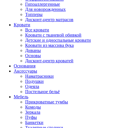
Гипоаллергенные
Для новорожденных
Топперы
Дисконт-центр матрасов
Кровати
Все кровати
Кровати с тканевой обивкой
Детские и односпальные кровати
Кровати из массива бука
Диваны
Основы
Дисконт-центр кроватей
Основания
Аксессуары
Наматрасники
Подушки
Одеяла
Постельное бельё
Мебель
Прикроватные тумбы
Комоды
Зеркала
Пуфы
Банкетки
Туалетные столики