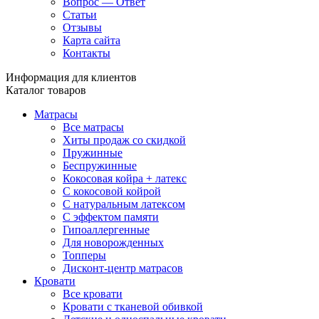
Вопрос — Ответ
Статьи
Отзывы
Карта сайта
Контакты
Информация для клиентов
Каталог товаров
Матрасы
Все матрасы
Хиты продаж со скидкой
Пружинные
Беспружинные
Кокосовая койра + латекс
С кокосовой койрой
С натуральным латексом
С эффектом памяти
Гипоаллергенные
Для новорожденных
Топперы
Дисконт-центр матрасов
Кровати
Все кровати
Кровати с тканевой обивкой