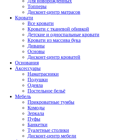
Для новорожденных
Топперы
Дисконт-центр матрасов
Кровати
Все кровати
Кровати с тканевой обивкой
Детские и односпальные кровати
Кровати из массива бука
Диваны
Основы
Дисконт-центр кроватей
Основания
Аксессуары
Наматрасники
Подушки
Одеяла
Постельное бельё
Мебель
Прикроватные тумбы
Комоды
Зеркала
Пуфы
Банкетки
Туалетные столики
Дисконт-центр мебели