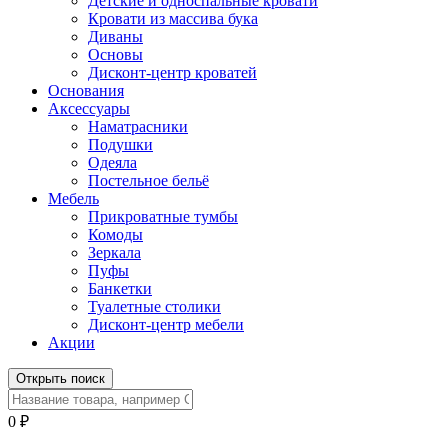
Детские и односпальные кровати
Кровати из массива бука
Диваны
Основы
Дисконт-центр кроватей
Основания
Аксессуары
Наматрасники
Подушки
Одеяла
Постельное бельё
Мебель
Прикроватные тумбы
Комоды
Зеркала
Пуфы
Банкетки
Туалетные столики
Дисконт-центр мебели
Акции
Открыть поиск
0
₽