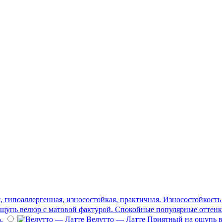
гипоаллергенная, износостойкая, практичная. Износостойкость -
щупь велюр с матовой фактурой. Спокойные популярные оттенки
.
Велутто — Латте
Приятный на ощупь в