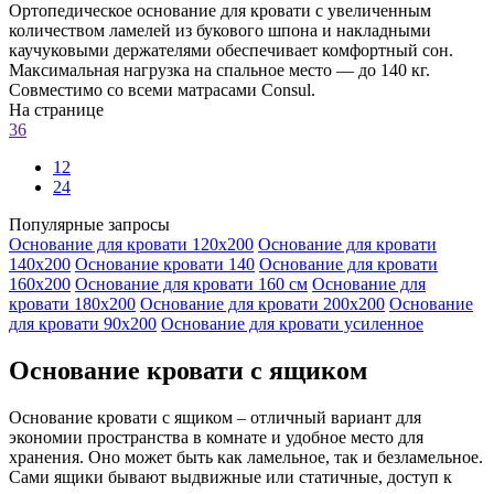
Ортопедическое основание для кровати с увеличенным
количеством ламелей из букового шпона и накладными
каучуковыми держателями обеспечивает комфортный сон.
Максимальная нагрузка на спальное место — до 140 кг.
Совместимо со всеми матрасами Consul.
На странице
36
12
24
Популярные запросы
Основание для кровати 120х200
Основание для кровати
140х200
Основание кровати 140
Основание для кровати
160х200
Основание для кровати 160 см
Основание для
кровати 180х200
Основание для кровати 200х200
Основание
для кровати 90х200
Основание для кровати усиленное
Основание кровати с ящиком
Основание кровати с ящиком – отличный вариант для
экономии пространства в комнате и удобное место для
хранения. Оно может быть как ламельное, так и безламельное.
Сами ящики бывают выдвижные или статичные, доступ к