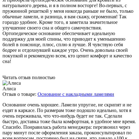
натурального дерева, и я в полном восторге! Во-первых, с
пружинной решеткой у меня никогда раньше не было, только
обычные ламели, и разница, я вам скажу, огроменная! Так
гораздо удобнее. Кроме того, я заметила значительное
улучшение своего сна и общего самочувствия.
Ортопедическое основание обеспечивает идеальную
поддержку для моей спины, что приводит к уменьшению
болей в пояснице, плюс, сплю я лучше. Я чувствую себя
бодрее и отдохнувшей каждое утро. Очень довольна своей
покупкой и рекомендую всем, кто ценит комфорт и качество
сна!
Читать отзыв полностью
Алиса
Отзыв о товаре:
Основание с накладными ламелями
Основание очень хорошее. Ламели упругие, не скрипят и не
ездят в каркасе. По размерам тоже подошло идеально, хотя я
очень переживала, что что-нибудь будет не так. Сделали
быстро, доставка тоже была комфортная, в удобное мне время.
Спасибо. Понравилась работа менеджера: перезвонил через
пару минут после оформления заказа, проконсультировал по
всем вопросам, постоянно был на связи, что давало +100 к