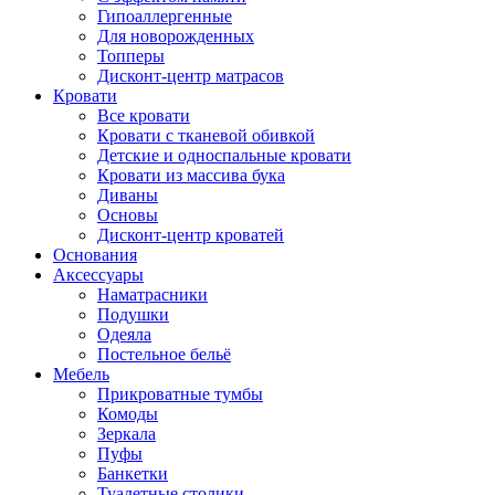
Гипоаллергенные
Для новорожденных
Топперы
Дисконт-центр матрасов
Кровати
Все кровати
Кровати с тканевой обивкой
Детские и односпальные кровати
Кровати из массива бука
Диваны
Основы
Дисконт-центр кроватей
Основания
Аксессуары
Наматрасники
Подушки
Одеяла
Постельное бельё
Мебель
Прикроватные тумбы
Комоды
Зеркала
Пуфы
Банкетки
Туалетные столики