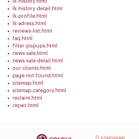
lk-history.html
lk-history-detail.html
lk-profile.html
lk-adress.html
reviews-list.html
faq.html
filter-popups.html
news-sale.html
news-sale-detail.html
our-clients.html
page-not-found.html
sitemap.html
sitemap-category.html
reclaim.html
repair.html
О компании