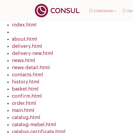
О компании
О пр
index.html
about.html
delivery.html
delivery-new.html
news.html
news-detail.html
contacts.html
history.html
basket.html
confirm.html
order.html
main.html
catalog.html
catalog-mebel.html
catalog-certificate.html