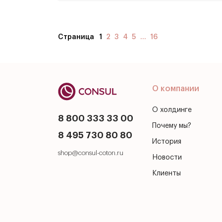
Страница
1
2
3
4
5
...
16
О компании
О холдинге
8 800 333 33 00
Почему мы?
8 495 730 80 80
История
shop@consul-coton.ru
Новости
Клиенты