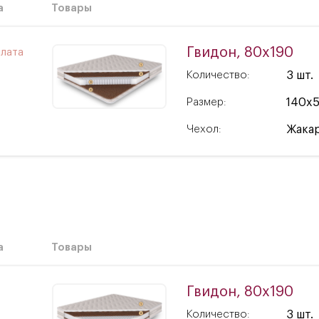
а
Товары
Гвидон, 80x190
лата
Количество:
3 шт.
Размер:
140x
Чехол:
Жакар
а
Товары
Гвидон, 80x190
Количество:
3 шт.