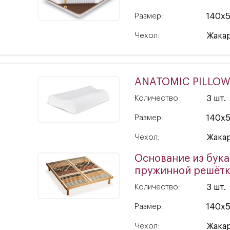
Размер:
140x
Чехол:
Жакар
ANATOMIC PILLO
Количество:
3 шт.
Размер:
140x
Чехол:
Жакар
Основание из бука
пружинной решёт
Количество:
3 шт.
Размер:
140x
Чехол:
Жакар