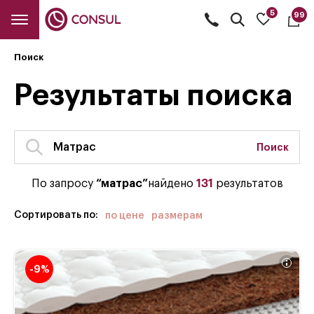
5
99
Открыть
поиск
Поиск
Результаты поиска
Поиск
По запросу
“матрас”
найдено
131
результатов
Сортировать по:
по цене
размерам
-9%