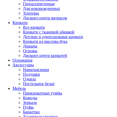
Гипоаллергенные
Для новорожденных
Топперы
Дисконт-центр матрасов
Кровати
Все кровати
Кровати с тканевой обивкой
Детские и односпальные кровати
Кровати из массива бука
Диваны
Основы
Дисконт-центр кроватей
Основания
Аксессуары
Наматрасники
Подушки
Одеяла
Постельное бельё
Мебель
Прикроватные тумбы
Комоды
Зеркала
Пуфы
Банкетки
Туалетные столики