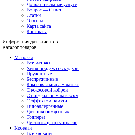
Дополнительные услуги
Вопрос — Ответ
Статьи
Отзывы
Карта сайта
Контакты
Информация для клиентов
Каталог товаров
Матрасы
Все матрасы
Хиты продаж со скидкой
Пружинные
Беспружинные
Кокосовая койра + латекс
С кокосовой койрой
С натуральным латексом
С эффектом памяти
Гипоаллергенные
Для новорожденных
Топперы
Дисконт-центр матрасов
Кровати
Все кровати