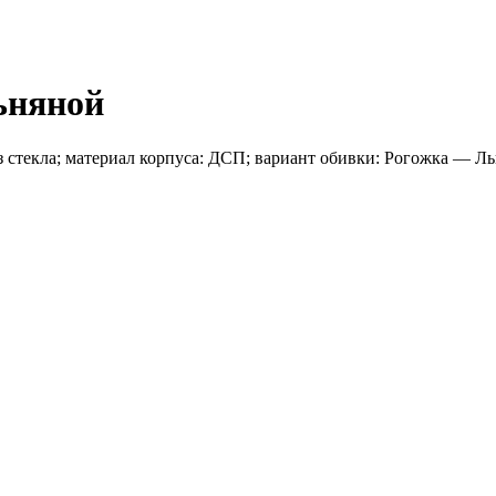
ьняной
ез стекла; материал корпуса: ДСП; вариант обивки: Рогожка — Л