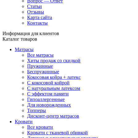
Вопрос — Ответ
Статьи
Отзывы
Карта сайта
Контакты
Информация для клиентов
Каталог товаров
Матрасы
Все матрасы
Хиты продаж со скидкой
Пружинные
Беспружинные
Кокосовая койра + латекс
С кокосовой койрой
С натуральным латексом
С эффектом памяти
Гипоаллергенные
Для новорожденных
Топперы
Дисконт-центр матрасов
Кровати
Все кровати
Кровати с тканевой обивкой