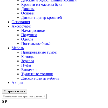
Детские и односпальные кровати
Кровати из массива бука
Диваны
Основы
Дисконт-центр кроватей
Основания
Аксессуары
Наматрасники
Подушки
Одеяла
Постельное бельё
Мебель
Прикроватные тумбы
Комоды
Зеркала
Пуфы
Банкетки
Туалетные столики
Дисконт-центр мебели
Акции
Открыть поиск
0
₽