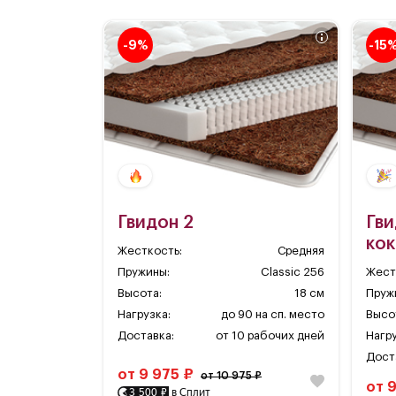
-9%
-15
Гвидон 2
Гви
кок
Жесткость:
Средняя
Пружины:
Classic 256
Жест
Высота:
18 см
Пруж
Нагрузка:
до 90 на сп. место
Высо
Доставка:
от 10 рабочих дней
Нагру
Дост
от 9 975 ₽
от 10 975 ₽
от 
3 500 ₽
в Сплит