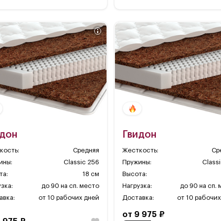
идон
Гвидон
кость:
Средняя
Жесткость:
Ср
ины:
Classic 256
Пружины:
Class
та:
18 см
Высота:
зка:
до 90 на сп. место
Нагрузка:
до 90 на сп.
авка:
от 10 рабочих дней
Доставка:
от 10 рабочих
от 9 975 ₽