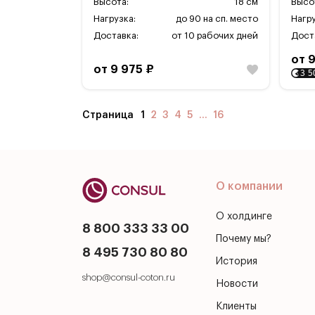
Высота:
18 см
Высо
Нагрузка:
до 90 на сп. место
Нагру
Доставка:
от 10 рабочих дней
Дост
от 
от 9 975 ₽
3 5
Страница
1
2
3
4
5
...
16
О компании
О холдинге
8 800 333 33 00
Почему мы?
8 495 730 80 80
История
shop@consul-coton.ru
Новости
Клиенты