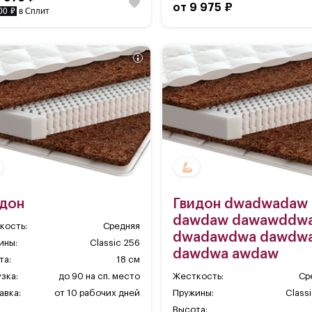
от 9 975 ₽
00 ₽
в Сплит
идон
Гвидон dwadwadaw
dawdaw dawawddw
кость:
Средняя
dwadawdwa dawdw
ины:
Classic 256
dawdwa awdaw
та:
18 см
зка:
до 90 на сп. место
Жесткость:
Ср
авка:
от 10 рабочих дней
Пружины:
Class
Высота: