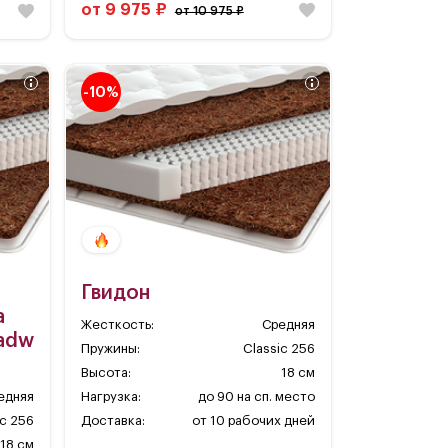
от 9 975 ₽
от 10 975 ₽
-10%
Гвидон
a
Жесткость:
Средняя
adw
Пружины:
Classic 256
Высота:
18 см
едняя
Нагрузка:
до 90 на сп. место
ic 256
Доставка:
от 10 рабочих дней
18 см