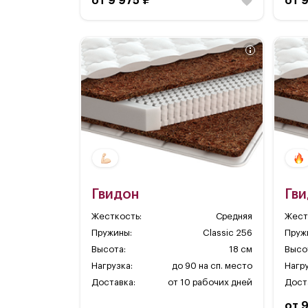
от 9 975 ₽
от 
Гвидон
Гв
Жесткость:
Средняя
Жест
Пружины:
Classic 256
Пруж
Высота:
18 см
Высо
Нагрузка:
до 90 на сп. место
Нагру
Доставка:
от 10 рабочих дней
Дост
от 