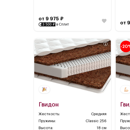
от 9 975 ₽
от 
3 500 ₽
в Сплит
-20
Гвидон
Гв
Жесткость:
Средняя
Жест
Пружины:
Classic 256
Пруж
Высота:
18 см
Высо