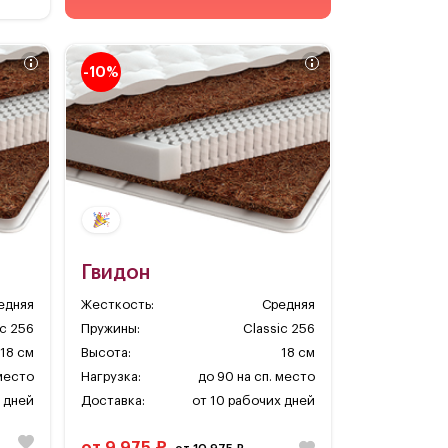
-10%
Гвидон
едняя
Жесткость:
Средняя
ic 256
Пружины:
Classic 256
18 см
Высота:
18 см
 место
Нагрузка:
до 90 на сп. место
 дней
Доставка:
от 10 рабочих дней
от 9 975 ₽