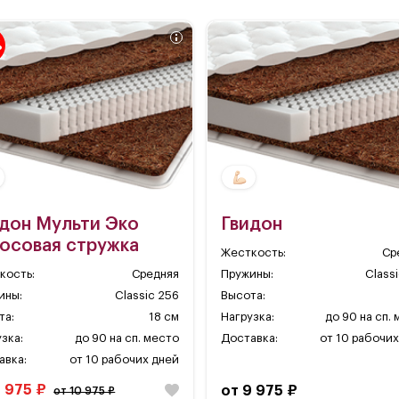
%
дон Мульти Эко
Гвидон
осовая стружка
Жесткость:
Ср
кость:
Средняя
Пружины:
Class
ины:
Classic 256
Высота:
та:
18 см
Нагрузка:
до 90 на сп.
зка:
до 90 на сп. место
Доставка:
от 10 рабочих
авка:
от 10 рабочих дней
9 975 ₽
от 9 975 ₽
от 10 975 ₽