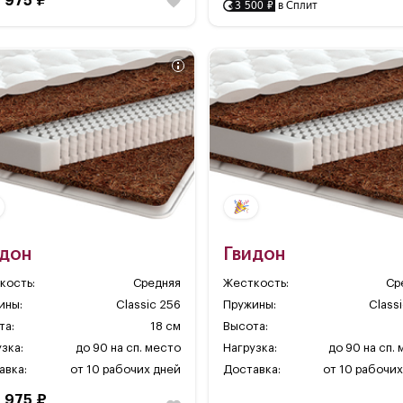
9 975 ₽
3 500 ₽
в Сплит
идон
Гвидон
кость:
Средняя
Жесткость:
Ср
ины:
Classic 256
Пружины:
Class
та:
18 см
Высота:
зка:
до 90 на сп. место
Нагрузка:
до 90 на сп.
авка:
от 10 рабочих дней
Доставка:
от 10 рабочих
9 975 ₽