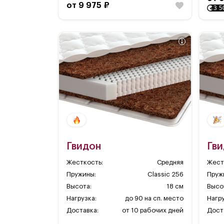
от 9 975 ₽
3 5
Гвидон
Гв
Жесткость:
Средняя
Жест
Пружины:
Classic 256
Пруж
Высота:
18 см
Высо
Нагрузка:
до 90 на сп. место
Нагру
Доставка:
от 10 рабочих дней
Дост