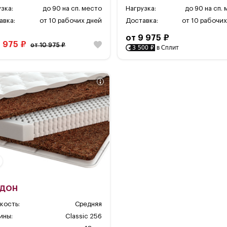
зка:
до 90 на сп. место
Нагрузка:
до 90 на сп.
авка:
от 10 рабочих дней
Доставка:
от 10 рабочих
от 9 975 ₽
9 975 ₽
от 10 975 ₽
3 500 ₽
в Сплит
идон
кость:
Средняя
ины:
Classic 256