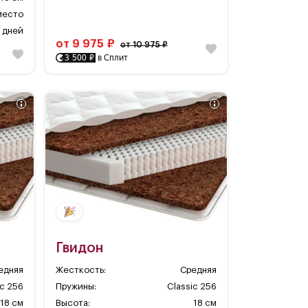
 место
 дней
от 9 975 ₽
от 10 975 ₽
3 500 ₽
в Сплит
Гвидон
едняя
Жесткость:
Средняя
ic 256
Пружины:
Classic 256
18 см
Высота:
18 см