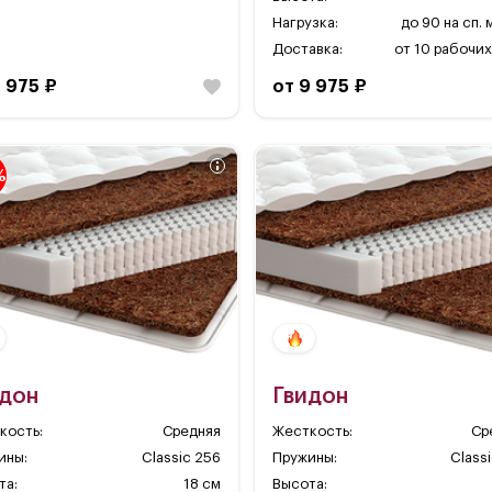
Нагрузка:
до 90 на сп.
Доставка:
от 10 рабочих
9 975 ₽
от 9 975 ₽
%
идон
Гвидон
кость:
Средняя
Жесткость:
Ср
ины:
Classic 256
Пружины:
Class
та:
18 см
Высота: