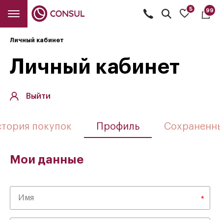
5
99
Открыть
поиск
Личный кабинет
Личный кабинет
Выйти
тория покупок
Профиль
Сохраненн
Мои данные