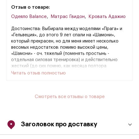
Отзыв о товаре:
Одеяло Balance
,
Матрас Гвидон
,
Кровать Адажио
Достоинства: Выбирала между моделями «Прага» и
«Гельвеция», до этого 9 лет спали на «Шамони»,
который прекрасен, но для меня имеет несколько
весомых недостатков: помимо высокой цены,
«Шамони» - оч. тяжелый (поменять простынь -
отдельная силовая тренировка) и действительно
жесткий (до сих помню, как месяца полтора
«привыкала» спина, долго до того, что думали
Читать отзыв полностью
возвращать). Поэтому в это раз решено было
покупать средней жёсткости. Но ни одна из
подобранных мной моделей не была достаточно
Смотреть все отзывы о товаре
высокой. «Шамони» высотой 26
Заголовок про доставку