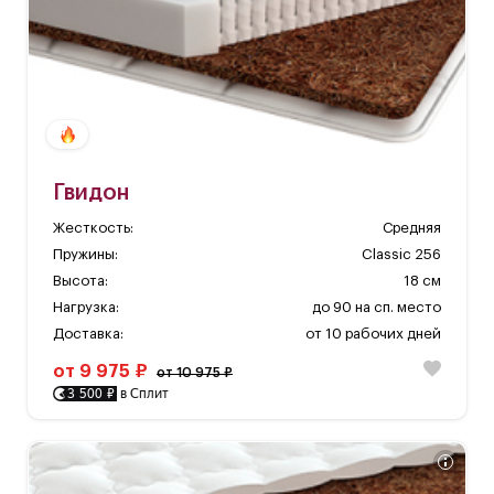
которого входит натуральная, гипоаллергенная,
латексированная кокосовая койра. Модель "Гвидон"
обладает прекрасными бактерицидными свойствами и
прочностью.
Имеется возможность заказать молнию по периметру и
ручки. Стоимость опции +900 руб. При необходимости,
прописать данную опцию в комментарие к заказу.
Гвидон
Жесткость:
Средняя
Матрас умеренной, средней жёсткости, в состав
Пружины:
Classic 256
которого входит натуральная, гипоаллергенная,
Высота:
18 см
латексированная кокосовая койра. Модель "Гвидон"
Нагрузка:
до 90 на сп. место
обладает прекрасными бактерицидными свойствами и
Доставка:
от 10 рабочих дней
прочностью.
от 9 975 ₽
от 10 975 ₽
3 500 ₽
в Сплит
Имеется возможность заказать молнию по периметру и
ручки. Стоимость опции +900 руб. При необходимости,
прописать данную опцию в комментарие к заказу.