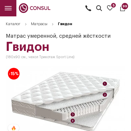
5
99
Открыть
поиск
Каталог
Матрасы
Гвидон
Матрас умеренной, средней жёсткости
Гвидон
(180x90 см., чехол Трикотаж Sport Line)
-15%