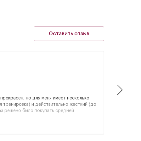
Оставить отзыв
Але
Мос
Отзыв о това
прекрасен, но для меня имеет несколько
Достоинства: 
я тренировка) и действительно жесткий (до
весомых недос
раз решено было покупать средней
сих помню, ка
жёсткости. Но
Читать отзы