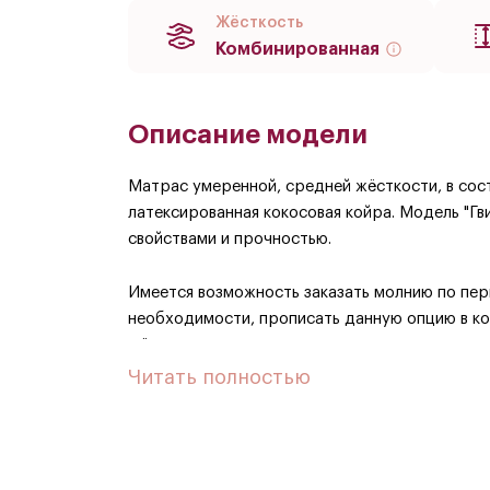
Жёсткость
Комбинированная
Описание модели
Матрас умеренной, средней жёсткости, в сост
латексированная кокосовая койра. Модель "Г
свойствами и прочностью.
Имеется возможность заказать молнию по пер
необходимости, прописать данную опцию в ко
жёсткости, в состав которого входит натурал
койра. Модель "Гвидон" обладает прекрасным
Читать полностью
Имеется возможность заказать молнию по пер
необходимости, прописать данную опцию в ко