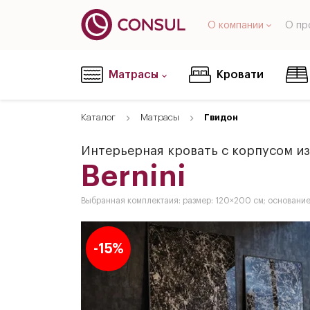
О компании
О пр
Матрасы
Кровати
Каталог
Матрасы
Гвидон
Интерьерная кровать с корпусом из
Bernini
Выбранная комплектаия: размер: 120×200 см; основани
-15%