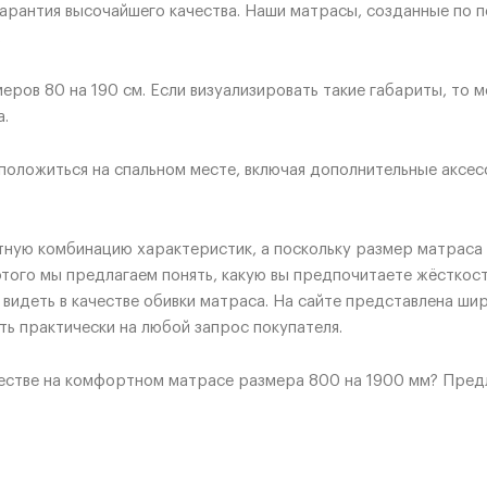
гарантия высочайшего качества. Наши матрасы, созданные по 
.
ров 80 на 190 см. Если визуализировать такие габариты, то м
а.
оложиться на спальном месте, включая дополнительные аксес
ую комбинацию характеристик, а поскольку размер матраса п
того мы предлагаем понять, какую вы предпочитаете жёсткост
 видеть в качестве обивки матраса. На сайте представлена ши
ь практически на любой запрос покупателя.
очестве на комфортном матрасе размера 800 на 1900 мм? Пре