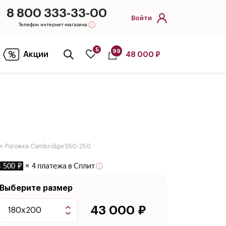
8 800 333-33-00
Войти
Телефон интернет-магазина
5
99
Акции
48 000 ₽
Открыть
поиск
ки: Рогожка Cambridge 550-250
3 500 ₽
× 4 платежа в Сплит
Выберите размер
43 000 ₽