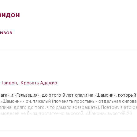
видон
зывов
 Гвидон
,
Кровать Адажио
а» и «Гельвеция», до этого 9 лет спали на «Шамони», который 
«Шамони» - оч. тяжелый (поменять простынь - отдельная силова
спина, долго до того, что думали возвращать). Поэтому в это 
й моделей не была достаточно высокой. «Шамони» высотой 26