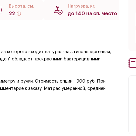
Высота, см.
Нагрузка, кг.
22
до 140 на сп. место
ав которого входит натуральная, гипоаллергенная,
видон" обладает прекрасными бактерицидными
иметру и ручки. Стоимость опции +900 руб. При
мментарие к заказу. Матрас умеренной, средней
ьная, гипоаллергенная, латексированная кокосовая
и бактерицидными свойствами и прочностью.
иметру и ручки. Стоимость опции +900 руб. При
мментарие к заказу.