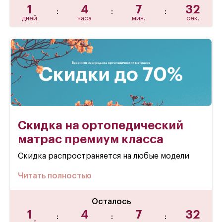
1
4
7
31
:
:
:
дней
часа
мин.
сек.
Скидка на ортопедический
матрас премиум класса
Скидка распространяется на любые модели
Читать полностью
Осталось
1
4
7
31
:
:
: