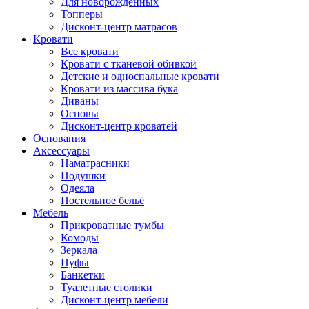
Для новорожденных
Топперы
Дисконт-центр матрасов
Кровати
Все кровати
Кровати с тканевой обивкой
Детские и односпальные кровати
Кровати из массива бука
Диваны
Основы
Дисконт-центр кроватей
Основания
Аксессуары
Наматрасники
Подушки
Одеяла
Постельное бельё
Мебель
Прикроватные тумбы
Комоды
Зеркала
Пуфы
Банкетки
Туалетные столики
Дисконт-центр мебели