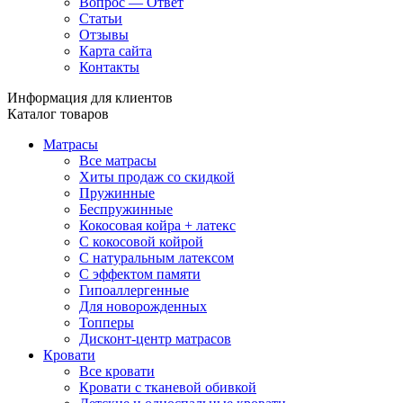
Вопрос — Ответ
Статьи
Отзывы
Карта сайта
Контакты
Информация для клиентов
Каталог товаров
Матрасы
Все матрасы
Хиты продаж со скидкой
Пружинные
Беспружинные
Кокосовая койра + латекс
С кокосовой койрой
С натуральным латексом
С эффектом памяти
Гипоаллергенные
Для новорожденных
Топперы
Дисконт-центр матрасов
Кровати
Все кровати
Кровати с тканевой обивкой