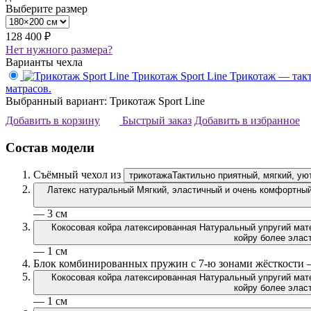
Выберите размер
128 400 ₽
Нет нужного размера?
Варианты чехла
Трикотаж Sport Line
Трикотаж — такт
матрасов.
Выбранный вариант: Трикотаж Sport Line
Добавить в корзину
Быстрый заказ
Добавить в избранное
Состав модели
Съёмный чехол из
трикотажа
Тактильно приятный, мягкий, ую
Латекс натуральный
Мягкий, эластичный и очень комфортный 
— 3 см
Кокосовая койра латексированная
Натуральный упругий мате
койру более эласт
— 1 см
Блок комбинированных пружин с 7-ю зонами жёсткости 
Кокосовая койра латексированная
Натуральный упругий мате
койру более эласт
— 1 см