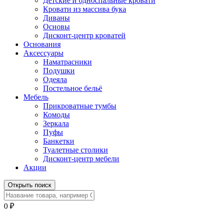
Детские и односпальные кровати
Кровати из массива бука
Диваны
Основы
Дисконт-центр кроватей
Основания
Аксессуары
Наматрасники
Подушки
Одеяла
Постельное бельё
Мебель
Прикроватные тумбы
Комоды
Зеркала
Пуфы
Банкетки
Туалетные столики
Дисконт-центр мебели
Акции
Открыть поиск
0
₽