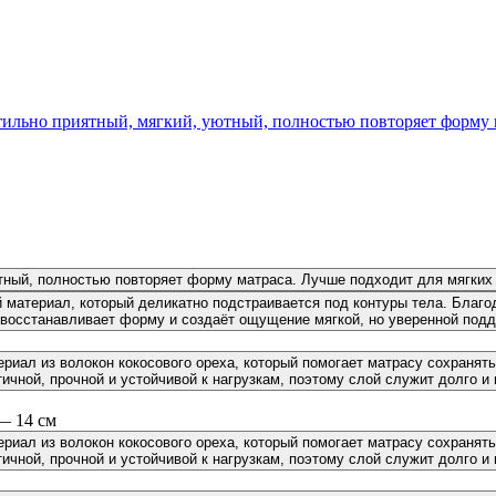
ильно приятный, мягкий, уютный, полностью повторяет форму м
тный, полностью повторяет форму матраса. Лучше подходит для мягких 
материал, который деликатно подстраивается под контуры тела. Благод
восстанавливает форму и создаёт ощущение мягкой, но уверенной подд
риал из волокон кокосового ореха, который помогает матрасу сохранят
ичной, прочной и устойчивой к нагрузкам, поэтому слой служит долго и 
— 14 см
риал из волокон кокосового ореха, который помогает матрасу сохранят
ичной, прочной и устойчивой к нагрузкам, поэтому слой служит долго и 