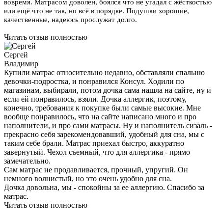
вовремя. Матрасом доволен, боялся что не угадал с жёсткостью
или ещё что не так, но всё в порядке. Подушки хорошие,
качественные, надеюсь прослужат долго.
Читать отзыв полностью
Сергей
Владимир
Купили матрас относительно недавно, обставляли спальню
девочки-подростка, и понравился Консул. Ходили по
магазинам, выбирали, потом дочка сама нашла на сайте, ну и
если ей понравилось, взяли. Дочка аллергик, поэтому,
конечно, требования к покупке были самые высокие. Мне
вообще понравилось, что на сайте написано много и про
наполнители, и про сами матрасы. Ну и наполнитель сизаль -
прекрасно себя зарекомендовавший, удобный для сна, мы с
таким себе брали. Матрас приехал быстро, аккуратно
завернутый. Чехол съемный, что для аллергика - прямо
замечательно.
Сам матрас не продавливается, прочный, упругий. Он
немного волнистый, но это очень удобно для сна.
Дочка довольна, мы - спокойны за ее аллергию. Спасибо за
матрас.
Читать отзыв полностью