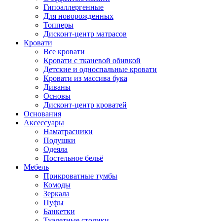
Гипоаллергенные
Для новорожденных
Топперы
Дисконт-центр матрасов
Кровати
Все кровати
Кровати с тканевой обивкой
Детские и односпальные кровати
Кровати из массива бука
Диваны
Основы
Дисконт-центр кроватей
Основания
Аксессуары
Наматрасники
Подушки
Одеяла
Постельное бельё
Мебель
Прикроватные тумбы
Комоды
Зеркала
Пуфы
Банкетки
Туалетные столики