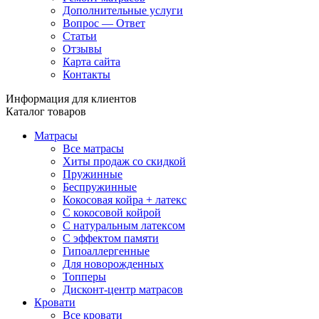
Дополнительные услуги
Вопрос — Ответ
Статьи
Отзывы
Карта сайта
Контакты
Информация для клиентов
Каталог товаров
Матрасы
Все матрасы
Хиты продаж со скидкой
Пружинные
Беспружинные
Кокосовая койра + латекс
С кокосовой койрой
С натуральным латексом
С эффектом памяти
Гипоаллергенные
Для новорожденных
Топперы
Дисконт-центр матрасов
Кровати
Все кровати