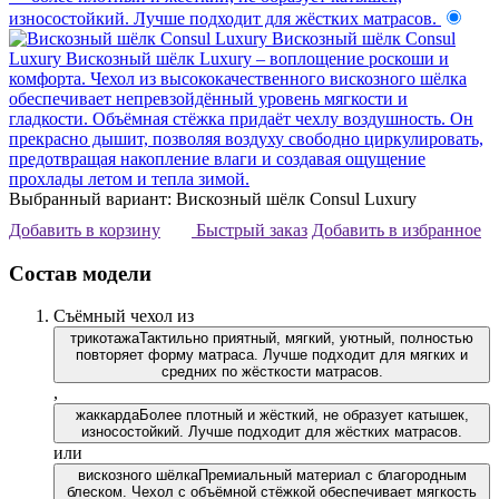
износостойкий. Лучше подходит для жёстких матрасов.
Вискозный шёлк Consul
Luxury
Вискозный шёлк Luxury – воплощение роскоши и
комфорта. Чехол из высококачественного вискозного шёлка
обеспечивает непревзойдённый уровень мягкости и
гладкости. Объёмная стёжка придаёт чехлу воздушность. Он
прекрасно дышит, позволяя воздуху свободно циркулировать,
предотвращая накопление влаги и создавая ощущение
прохлады летом и тепла зимой.
Выбранный вариант: Вискозный шёлк Consul Luxury
Добавить в корзину
Быстрый заказ
Добавить в избранное
Состав модели
Съёмный чехол из
трикотажа
Тактильно приятный, мягкий, уютный, полностью
повторяет форму матраса. Лучше подходит для мягких и
средних по жёсткости матрасов.
,
жаккарда
Более плотный и жёсткий, не образует катышек,
износостойкий. Лучше подходит для жёстких матрасов.
или
вискозного шёлка
Премиальный материал с благородным
блеском. Чехол с объёмной стёжкой обеспечивает мягкость